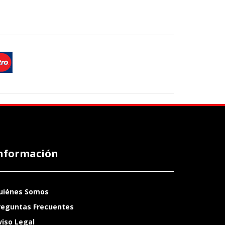
nformación
uiénes Somos
reguntas Frecuentes
viso Legal