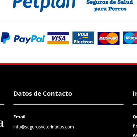
Datos de Contacto
I
Email
Q
P
info@segurosveterinarios.com
A