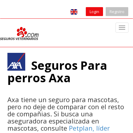
Login
Registro
T
o
g
g
l
Seguros Para
e
n
perros Axa
a
v
i
Axa tiene un seguro para mascotas,
g
pero no deje de comparar con el resto
a
de compañias. Si busca una
t
aseguradora especializada en
i
mascotas, consulte
Petplan, líder
o