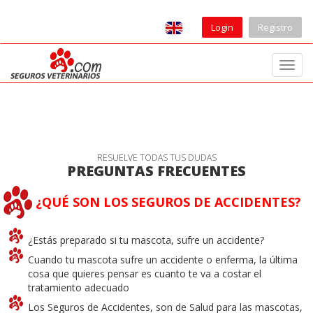
Login
Registro
T
o
g
g
l
e
n
RESUELVE TODAS TUS DUDAS
a
PREGUNTAS FRECUENTES
v
i
¿QUÉ SON LOS SEGUROS DE ACCIDENTES?
g
a
t
¿Estás preparado si tu mascota, sufre un accidente?
i
Cuando tu mascota sufre un accidente o enferma, la última
o
cosa que quieres pensar es cuanto te va a costar el
n
tratamiento adecuado
Los Seguros de Accidentes, son de Salud para las mascotas,