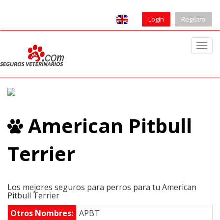
Login
Registro
T
o
g
g
l
e
American Pitbull
n
a
v
Terrier
i
g
a
Los mejores seguros para perros para tu American
t
Pitbull Terrier
i
Otros Nombres:
APBT
o