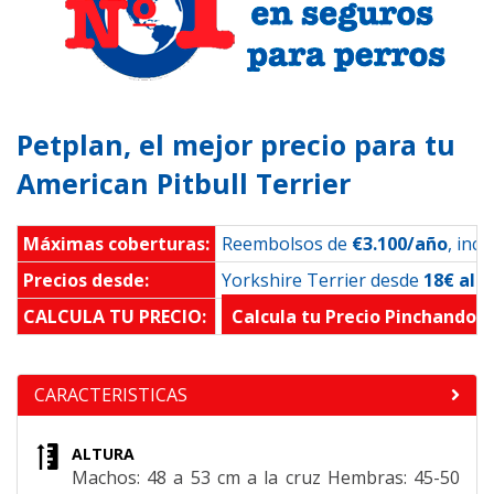
Petplan, el mejor precio para tu
American Pitbull Terrier
Máximas coberturas:
Reembolsos de
€3.100/año
, inc
Precios desde:
Yorkshire Terrier desde
18€ al 
CALCULA TU PRECIO:
Calcula tu Precio Pinchando 
CARACTERISTICAS
ALTURA
Machos: 48 a 53 cm a la cruz Hembras: 45-50