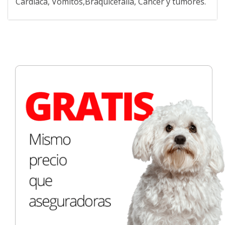
Cardíaca, Vómitos,Braquicefalia, Cáncer y tumores.