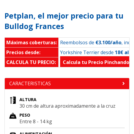
Petplan, el mejor precio para tu
Bulldog Frances
Máximas coberturas:
Reembolsos de
€3.100/año
, inc
Precios desde:
Yorkshire Terrier desde
18€ al 
CALCULA TU PRECIO:
Calcula tu Precio Pinchando 
CARACTERISTICAS
ALTURA
30 cm de altura aproximadamente a la cruz
PESO
Entre 8 - 14 kg
ALIMENTACIÓN