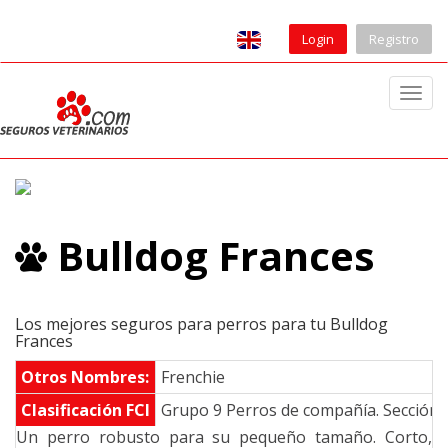
Login
Registro
T
o
g
g
l
e
Bulldog Frances
n
a
v
i
Los mejores seguros para perros para tu Bulldog
Frances
g
a
Otros Nombres:
Frenchie
t
Clasificación FCI
Grupo 9 Perros de compañía. Sección 1
i
Un perro robusto para su pequeño tamaño. Corto,
o