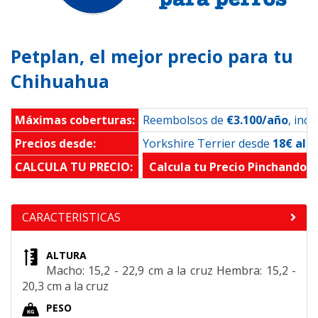
Petplan, el mejor precio para tu
Chihuahua
Máximas coberturas:
Reembolsos de
€3.100/año
, inc
Precios desde:
Yorkshire Terrier desde
18€ al 
CALCULA TU PRECIO:
Calcula tu Precio Pinchando 
CARACTERISTICAS
ALTURA
Macho: 15,2 - 22,9 cm a la cruz Hembra: 15,2 -
20,3 cm a la cruz
PESO