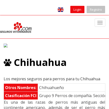
Login
Registro
T
o
g
g
l
e
Chihuahua
n
a
v
i
Los mejores seguros para perros para tu Chihuahua
g
Otros Nombres:
Chihuahueño
a
Clasificación FCI
Grupo 9 Perros de compañía. Sección 
t
Es una de las razas de perros más antiguas del
i
continente americano, además de ser el perro más
o